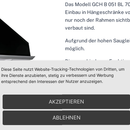
Das Modell GCH B 051 BL 70 
Einbau in Hängeschränke vo
nur noch der Rahmen sichtb
verbaut sind.
Aufgrund der hohen Sauglei
möglich.
Die verschiedenen Funktion
Stufenregulierung ) können
Diese Seite nutzt Website-Tracking-Technologien von Dritten, um
ihre Dienste anzubieten, stetig zu verbessern und Werbung
entsprechend den Interessen der Nutzer anzuzeigen.
Für ausreichend Power sorgt
Inneren der Dunstabzugsha
AKZEPTIEREN
Besonderheiten:
Design
ABLEHNEN
Metallfettfilter -spülm