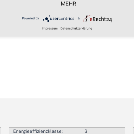
MEHR
Das Herzstück ist ein 
Powered by
&
Impressum
|
Datenschutzerklärung
Energieeffizienzklasse:
B