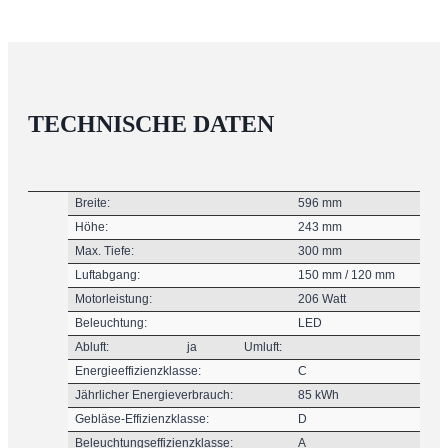
TECHNISCHE DATEN
Breite:
596 mm
Höhe:
243 mm
Max. Tiefe:
300 mm
Luftabgang:
150 mm / 120 mm
Motorleistung:
206 Watt
Beleuchtung:
LED
Abluft:
ja
Umluft:
Energieeffizienzklasse:
C
Jährlicher Energieverbrauch:
85 kWh
Gebläse-Effizienzklasse:
D
Beleuchtungseffizienzklasse:
A