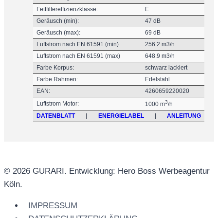
Fettfiltereffizienzklasse:
E
Geräusch (min):
47 dB
Geräusch (max):
69 dB
Luftstrom nach EN 61591 (min)
256.2 m3/h
Luftstrom nach EN 61591 (max)
648.9 m3/h
Farbe Korpus:
schwarz lackiert
Farbe Rahmen:
Edelstahl
EAN:
4260659220020
3
Luftstrom Motor:
1000 m
/h
DATENBLATT
|
ENERGIELABEL
|
ANLEITUNG
© 2026 GURARI. Entwicklung: Hero Boss Werbeagentur
Köln.
IMPRESSUM