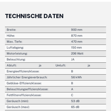
TECHNISCHE DATEN
Breite:
900 mm
Höhe:
870 mm
Max. Tiefe:
470 mm
Luftabgang:
150 mm
Motorleistung:
206 Watt
Beleuchtung:
JA
Abluft:
ja
Umluft:
ja
Energieeffizienzklasse:
B
Jährlicher Energieverbrauch:
56 kWh
Gebläse-Effizienzklasse:
B
Beleuchtungseffizienzklasse:
A
Fettfiltereffizienzklasse:
C
Geräusch (min):
53 dB
Geräusch (max):
65 dB