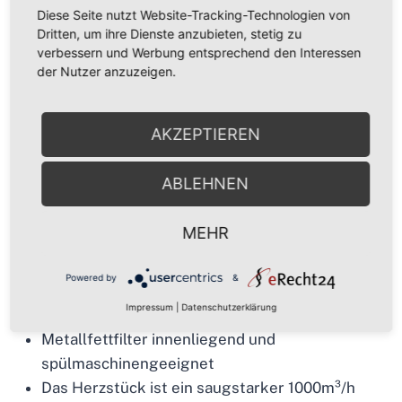
Drücktasten gesteuert werden.
Diese Seite nutzt Website-Tracking-Technologien von
Dritten, um ihre Dienste anzubieten, stetig zu
Für ausreichend Power sorgt ein bis
verbessern und Werbung entsprechend den Interessen
der Nutzer anzuzeigen.
zu
1000m³/h
leistender Motor im Inneren der
Dunstabzugshaube. Reguliert wird dieser über drei
Leistungsstufen.
AKZEPTIEREN
Je nach Bedarf kann diese Dunstabzugshaube im
ABLEHNEN
Abluft- oder Umluftbetrieb genutzt werden. Durch
optional erhältliche Kohlefilter ist der Betrieb
MEHR
im
Umluftmodus
möglich.
Besonderheiten:
Powered by
&
Impressum
|
Datenschutzerklärung
Design
Metallfettfilter innenliegend und
spülmaschinengeeignet
Das Herzstück ist ein saugstarker 1000m³/h