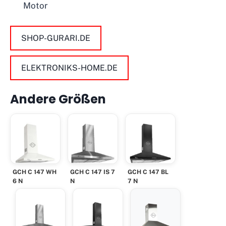
Motor
SHOP-GURARI.DE
ELEKTRONIKS-HOME.DE
Andere Größen
GCH C 147 WH
GCH C 147 IS 7
GCH C 147 BL
6 N
N
7 N