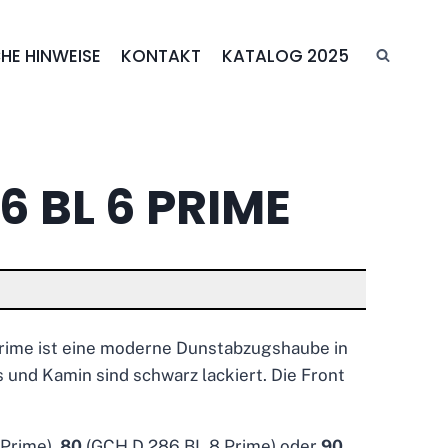
HE HINWEISE
KONTAKT
KATALOG 2025
6 BL 6 PRIME
rime ist eine moderne Dunstabzugshaube in
 und Kamin sind schwarz lackiert. Die Front
Prime),
80
(GCH D 286 BL 8 Prime) oder
90