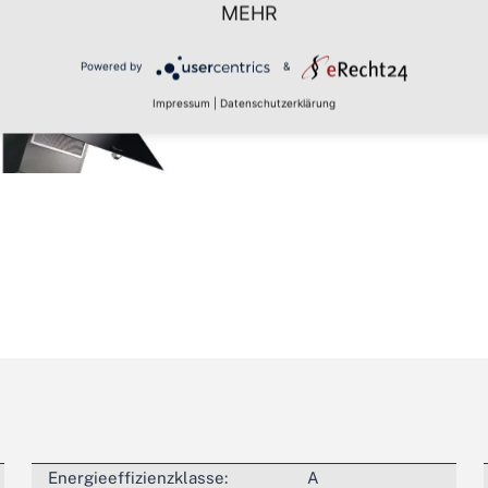
MEHR
Metallfettfilter innenl
Das Herzstück ist ein 
Powered by
&
Impressum
|
Datenschutzerklärung
Energieeffizienzklasse:
A