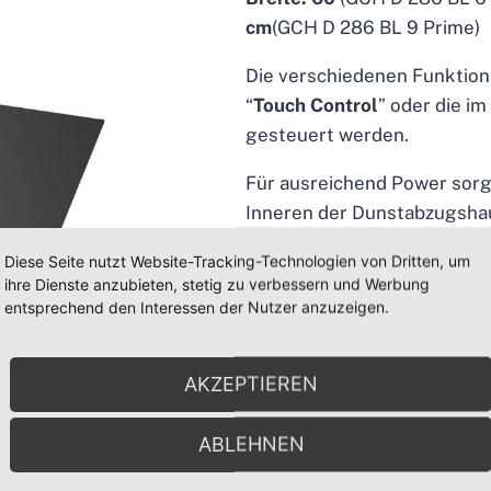
cm
(GCH D 286 BL 9 Prime)
Die verschiedenen Funktio
“
Touch Control
” oder die i
gesteuert werden.
Für ausreichend Power sorgt
Inneren der Dunstabzugshaub
Leistungsstufen.
Diese Seite nutzt Website-Tracking-Technologien von Dritten, um
ihre Dienste anzubieten, stetig zu verbessern und Werbung
Je nach Bedarf kann diese 
entsprechend den Interessen der Nutzer anzuzeigen.
Umluftbetrieb genutzt werden
der Betrieb im
Umluftmodu
AKZEPTIEREN
Besonderheiten:
ABLEHNEN
Design
Randabsaugung für effe