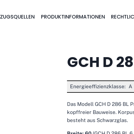
EZUGSQUELLEN
PRODUKTINFORMATIONEN
RECHTLIC
GCH D 28
Energieeffizienzklasse:
A
Das Modell GCH D 286 BL P
kopffreier Bauweise. Korpus
besteht aus Schwarzglas.
Breite:
60
(GCH D 286 BL 6 