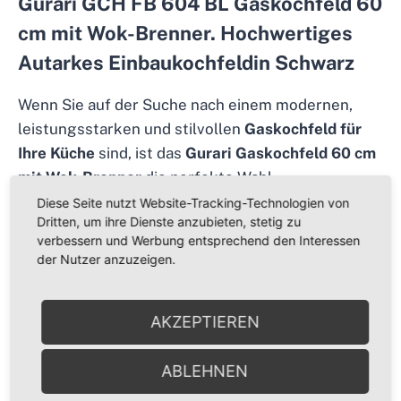
Gurari GCH FB 604 BL Gaskochfeld 60
cm mit Wok-Brenner
.
Hochwertiges
Autarkes Einbaukochfeldin Schwarz
Wenn Sie auf der Suche nach einem modernen,
leistungsstarken und stilvollen
Gaskochfeld für
Ihre Küche
sind, ist das
Gurari Gaskochfeld 60 cm
mit Wok-Brenner
die perfekte Wahl.
Diese Seite nutzt Website-Tracking-Technologien von
Das Modell
GCH FB 604
BL überzeugt durch
Dritten, um ihre Dienste anzubieten, stetig zu
hochwertige Verarbeitung, durchdachte Technik
verbessern und Werbung entsprechend den Interessen
der Nutzer anzuzeigen.
und europäische Premiumqualität.
Es ist geeignet für den Betrieb mit
Erdgas
, die
AKZEPTIEREN
passenden
Flüssiggasdüsen (Propan/Butan)
sind
ebenfalls im Lieferumfang enthalten – ideal für
ABLEHNEN
Haushalte ohne Gasanschluss.