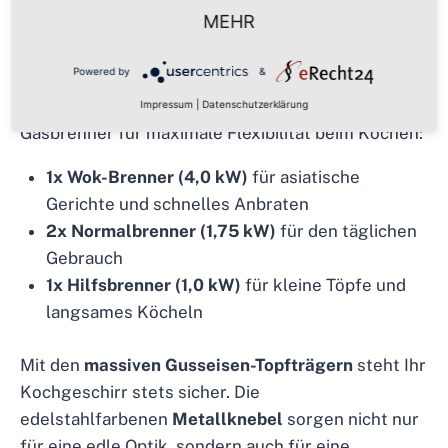
Leistungsstarke Ausstattung für
MEHR
maximale Kochfreude
Powered by
&
Das Gurari Gaskochfeld bietet vier verschiedene
Impressum
|
Datenschutzerklärung
Gasbrenner für maximale Flexibilität beim Kochen:
1x Wok-Brenner (4,0 kW)
für asiatische
Gerichte und schnelles Anbraten
2x Normalbrenner (1,75 kW)
für den täglichen
Gebrauch
1x Hilfsbrenner (1,0 kW)
für kleine Töpfe und
langsames Köcheln
Mit den
massiven Gusseisen-Topfträgern
steht Ihr
Kochgeschirr stets sicher. Die
edelstahlfarbenen
Metallknebel
sorgen nicht nur
für eine edle Optik, sondern auch für eine