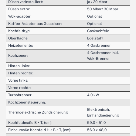
Düsen vorinstalliert:
ja / 20 Mbar
Düsen extra:
50 Mbar/ 30 Mbar
Wok-adapter:
Optional
Kaffee-Adapter aus Gusseisen:
Optional
Kochfeldtyp:
Gaskochfeld
Oberfläche:
Edelstahl
Heizelemente:
4 Gasbrenner
4 Gasbrenner inkl.
Kochzonen:
Wok-Brenner
Hinten links:
Hinten rechts:
Vorne links:
Vorne rechts:
Turbobrenner:
4.0 kW
Kochzonensteuerung:
Elektronisch,
Thermoelektrische Zündsicherung:
Einhandbedienung
Kochfeldmaße B × T, (cm):
59,0 × 51,0
Einbaumaße Kochfeld H × B × T, (cm):
56,0 x 48,0