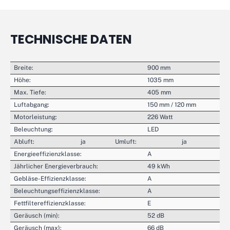
TECHNISCHE DATEN
Breite:
900 mm
Höhe:
1035 mm
Max. Tiefe:
405 mm
Luftabgang:
150 mm / 120 mm
Motorleistung:
226 Watt
Beleuchtung:
LED
Abluft:
ja
Umluft:
ja
Energieeffizienzklasse:
A
Jährlicher Energieverbrauch:
49 kWh
Gebläse-Effizienzklasse:
A
Beleuchtungseffizienzklasse:
A
Fettfiltereffizienzklasse:
E
Geräusch (min):
52 dB
Geräusch (max):
66 dB