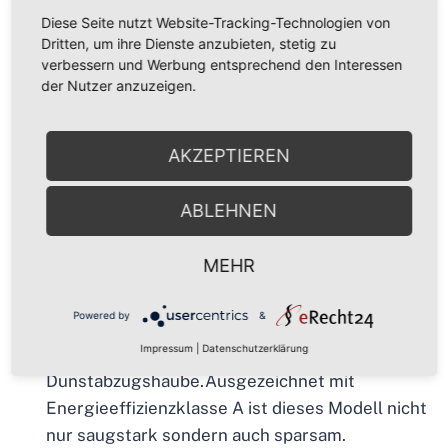
Diese Seite nutzt Website-Tracking-Technologien von
Breite: 90 cm (GCH S 155 BL 90 Prime)
Dritten, um ihre Dienste anzubieten, stetig zu
verbessern und Werbung entsprechend den Interessen
Im oberen Teil ist eine Sensorsteuerung
der Nutzer anzuzeigen.
integriert. Die verschiedenen Funktionen der
Dunstabzugshaube können dort über die
AKZEPTIEREN
“
Touch Control
” oder die im Lieferumfang
enthaltene Fernbedienung gesteuert werden.
ABLEHNEN
Die Dunstabzugshaube hat 4 Lüfterstufen,
wovon die Stufe 4 die sogenannte Turbostufe
MEHR
ist. Im Standby-Modus zeigt das Display die
Uhrzeit an.
Powered by
&
Für ausreichend Power sorgt ein bis
Impressum
|
Datenschutzerklärung
zu
1000m³/h
leistender Motor im Inneren der
Dunstabzugshaube.Ausgezeichnet mit
Energieeffizienzklasse A ist dieses Modell nicht
nur saugstark sondern auch sparsam.