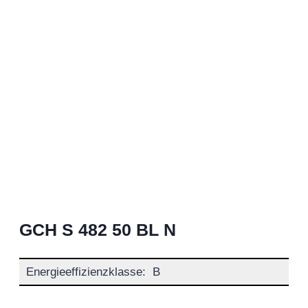
GCH S 482 50 BL N
Energieeffizienzklasse:
B