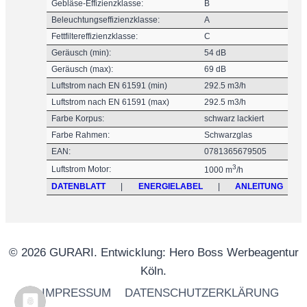
Gebläse-Effizienzklasse:
B
Beleuchtungseffizienzklasse:
A
Fettfiltereffizienzklasse:
C
Geräusch (min):
54 dB
Geräusch (max):
69 dB
Luftstrom nach EN 61591 (min)
292.5 m3/h
Luftstrom nach EN 61591 (max)
292.5 m3/h
Farbe Korpus:
schwarz lackiert
Farbe Rahmen:
Schwarzglas
EAN:
0781365679505
3
Luftstrom Motor:
1000 m
/h
DATENBLATT
|
ENERGIELABEL
|
ANLEITUNG
© 2026 GURARI. Entwicklung: Hero Boss Werbeagentur
Köln.
IMPRESSUM
DATENSCHUTZERKLÄRUNG