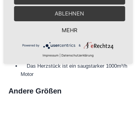
optional erhältliche Kohlefilter ist der Betrieb
ABLEHNEN
im
Umluftmodus
möglich.
Besonderheiten:
MEHR
Design
Powered by
&
Metallfettfilter innenliegend und
Impressum
|
Datenschutzerklärung
spülmaschinengeeignet
Das Herzstück ist ein saugstarker 1000m³/h
Motor
Andere Größen