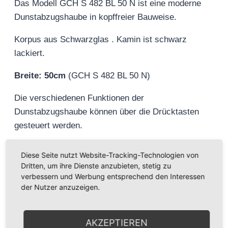
Das Modell GCH S 482 BL 50 N ist eine moderne
Dunstabzugshaube in kopffreier Bauweise.
Korpus aus Schwarzglas . Kamin ist schwarz
lackiert.
Breite: 50cm
(GCH S 482 BL 50 N)
Die verschiedenen Funktionen der
Dunstabzugshaube können über die Drücktasten
gesteuert werden.
Für ausreichend Power sorgt ein bis
Diese Seite nutzt Website-Tracking-Technologien von
zu
1000m³/h
leistender Motor im Inneren der
Dritten, um ihre Dienste anzubieten, stetig zu
Dunstabzugshaube. Reguliert wird dieser über drei
verbessern und Werbung entsprechend den Interessen
der Nutzer anzuzeigen.
Leistungsstufen.
Je nach Bedarf kann diese Dunstabzugshaube im
AKZEPTIEREN
Abluft- oder Umluftbetrieb genutzt werden. Durch