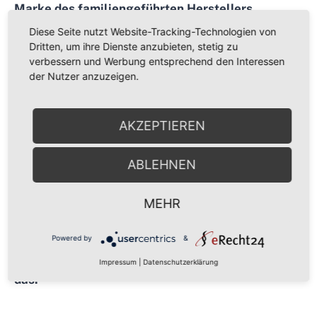
Marke des familiengeführten Herstellers.
Diese Seite nutzt Website-Tracking-Technologien von
Europäische Premiumqualität
Dritten, um ihre Dienste anzubieten, stetig zu
verbessern und Werbung entsprechend den Interessen
Abmessungen der Spüle: 780x500 mm
der Nutzer anzuzeigen.
Abmessungen des Beckens: 345x436x200 mm
Inkl. Ventil AQF-002V (AW)
AKZEPTIEREN
Zweiseitig: Links/rechts
Farbe Black metallic | 601
ABLEHNEN
Schrankgröße: 50cm
Einbauart: Einbau
MEHR
Anzahl der Becken: 1
Powered by
&
Gurari Granitspüle ist aus einem -
Granitverbundstoff ein einzigartiges Material,
Impressum
|
Datenschutzerklärung
das: