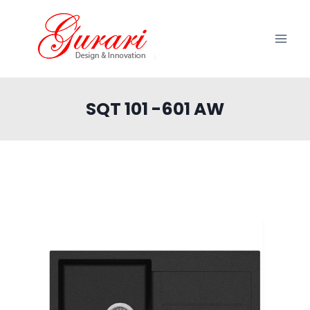
Zum
Inhalt
springen
SQT 101 -601 AW