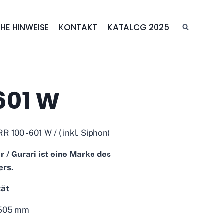
HE HINWEISE
KONTAKT
KATALOG 2025
601 W
 100 - 601 W / ( inkl. Siphon)
r / Gurari ist eine Marke des
ers.
tät
Ø505 mm