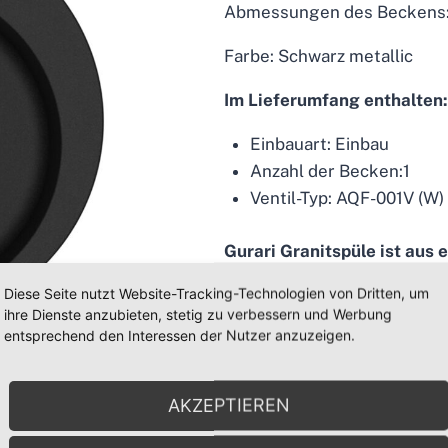
Abmessungen des Beckens
Farbe: Schwarz metallic
Im Lieferumfang enthalten:
Einbauart: Einbau
Anzahl der Becken:1
Ventil-Typ: AQF-001V (W)
Gurari Granitspüle ist aus 
Material, das
:
Diese Seite nutzt Website-Tracking-Technologien von Dritten, um
• Es besteht zu 80% aus Qua
ihre Dienste anzubieten, stetig zu verbessern und Werbung
Erde gehört.
entsprechend den Interessen der Nutzer anzuzeigen.
• Verwandelt sich mit Hilfe
fortschrittlicher Verarbei
AKZEPTIEREN
glatten Granitverbundstoff.
• Garantiert die hohe Qualitä