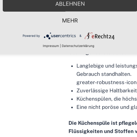
ABLEHNEN
fleckenresistent, hitzebestä
• Wird in Zusammenarbeit m
MEHR
Verbundwerkstoffkomponente
und Füllstoffmischung gesc
Powered by
&
Impressum
|
Datenschutzerklärung
Überragende Stabilität
Langlebige und leistung
Gebrauch standhalten.
greater-robustness-icon
Zuverlässige Haltbarkeit
Küchenspülen, die höchst
Eine nicht poröse und gl
Die Küchenspüle ist pflegel
Flüssigkeiten und Stoffen 